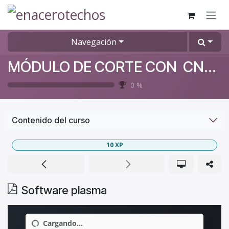
Ir al contenido
Navegación
MÓDULO DE CORTE CON CNC VICTORY Y LASER
0
%
Contenido del curso
10
XP
Software plasma