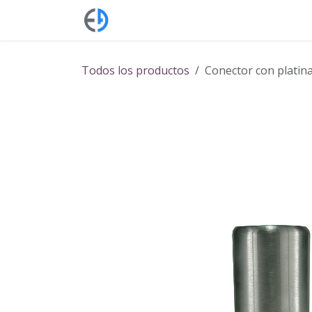
Ir al contenido
Servicios
Empleos
Blog
Pre
Todos los productos
Conector con platina