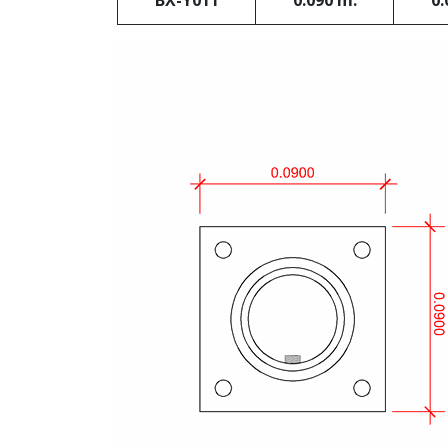
BX-Y011
0.090 m.
0.