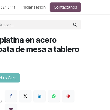
Iniciar sesión
Contáctanos
6624-3441
platina en acero
pata de mesa a tablero
 to Cart
0