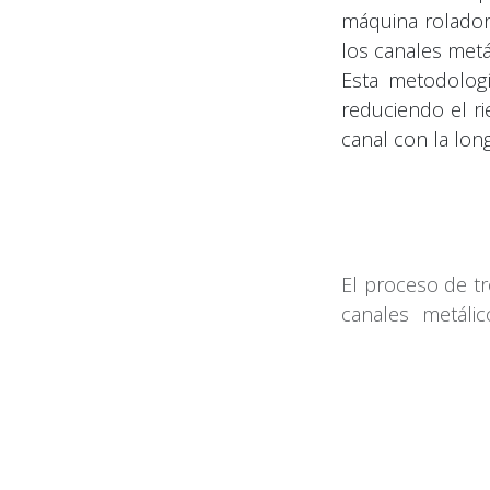
máquina rolador
los canales metá
Esta metodologí
reduciendo el ri
canal con la lon
El proceso de t
canales metáli
estructural y un 
los tiempos de
instalación.