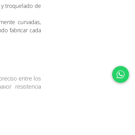
 y troquelado de
amente curvadas,
ndo fabricar cada
reciso entre los
yor resistencia
posible optimizar
ada etapa de la