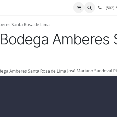
Empleos
Blog
Precios
Cotizador
Proyectos
(502) 
eres Santa Rosa de Lima
 Bodega Amberes 
José Mariano Sandoval P