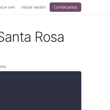
Iniciar sesión
Contáctanos
6624-3441
Santa Rosa
into