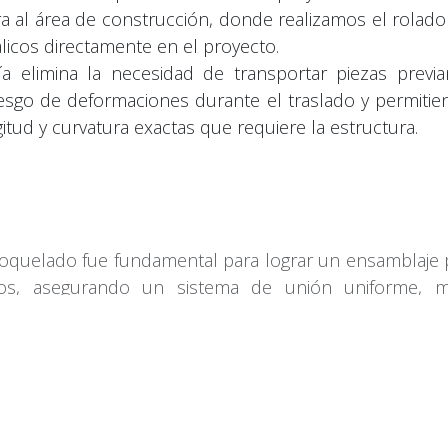
a al área de construcción, donde realizamos el rolado
licos directamente en el proyecto.
a elimina la necesidad de transportar piezas previ
esgo de deformaciones durante el traslado y permitie
gitud y curvatura exactas que requiere la estructura.
roquelado fue fundamental para lograr un ensamblaje p
cos, asegurando un sistema de unión uniforme, ma
acabado de alta calidad. Gracias a esta tecnología, fue 
 ejecución y mantener un estricto control sobre c
Experiencia Comprobable