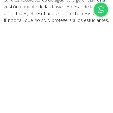
gestión eficiente de las lluvias. A pesar de las
dificultades, el resultado es un techo resistente y
funcional, que no solo protegerá a los estudiantes,
sino que también mejorará la calidad de vida de
toda la comunidad.
Un techo curvo, bien instalado, puede ser la
solución perfecta para muchos proyectos en áreas
difíciles. Este caso es solo un ejemplo de cómo,
con creatividad y esfuerzo, se puede superar
cualquier desafío.