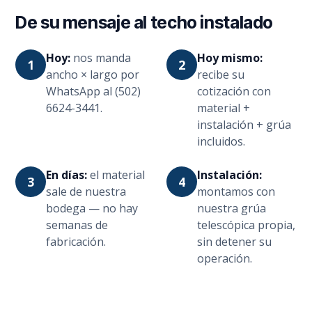
De su mensaje al techo instalado
Hoy:
nos manda
Hoy mismo:
1
2
ancho × largo por
recibe su
WhatsApp al (502)
cotización con
6624-3441.
material +
instalación + grúa
incluidos.
En días:
el material
Instalación:
3
4
sale de nuestra
montamos con
bodega — no hay
nuestra grúa
semanas de
telescópica propia,
fabricación.
sin detener su
operación.